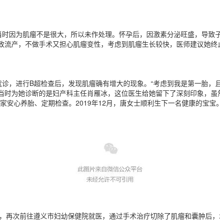
因为肌瘤不是很大，所以未作处理。怀孕后，因激素分泌旺盛，导致子
致流产，不做手术又担心肌瘤变性，考虑到肌瘤生长较快，医师建议她终
，进行B超检查后，发现肌瘤确有增大的现象。“考虑到我是第一胎，且
，当时为她诊断的是妇产科主任肖雁冰，这位医生给她留下了深刻印象，虽
家安心养胎、定期检查。2019年12月，唐女士顺利生下一名健康的宝宝
再次前往遵义市妇幼保健院就医，通过手术治疗切除了肌瘤和囊肿后，术