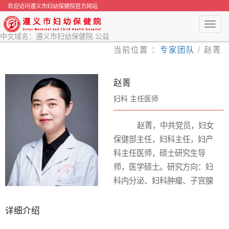
欢迎访问遵义市妇幼保健院官方网站
Toggl
navig
中文域名：遵义市妇幼保健院.公益
当前位置 ：
专家团队
/
赵菁
赵菁
妇科
主任医师
赵菁，中共党员，妇女
保健部主任，妇科主任，妇产
科主任医师，硕士研究生导
师，医学硕士。研究方向：妇
科内分泌、妇科肿瘤、子宫腺
肌病、生殖免疫。从事妇产科
临床工作多年，具有丰富的临
详细介绍
床经验。擅长妇科内分泌、妇