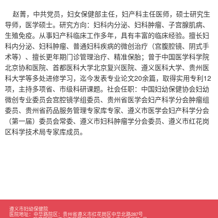
科肿瘤、普通妇科疾病的微创
赵菁，中共党员，妇女保健部主任，妇产科主任医师，硕士研究生
治疗（宫腹腔镜、阴式手术
导师，医学硕士。研究方向：妇科内分泌、妇科肿瘤、子宫腺肌病、
等）、擅长更年期门诊管理治
生殖免疫。从事妇产科临床工作多年，具有丰富的临床经验。擅长妇
疗、精准保胎；曾于中国医学
科内分泌、妇科肿瘤、普通妇科疾病的微创治疗（宫腹腔镜、阴式手
科学院北京协和医院、首都医
术等）、擅长更年期门诊管理治疗、精准保胎；曾于中国医学科学院
北京协和医院、首都医科大学北京复兴医院、遵义医科大学、贵州医
科大学北京复兴医院、遵义医
20
12
科大学等多处进修学习，迄今发表专业论文
余篇，取得实用专利
科大学、贵州医科大学等多处
项，主持多项省、市级科研课题。社会任职：中国妇幼保健协会妇幼
进修学习，迄今发表专业论文
微创专业委员会宫腔镜学组委员、贵州省医学会妇产科学分会肿瘤组
20余篇，取得实用专利12项，
委员、贵州省药品服务管理专家库专家、遵义市医学会妇产科学分会
（第一届）委员会常委、遵义市妇科肿瘤学分会委员、遵义市红花岗
主持多项省、市级科研课题。
区科学技术局专家库成员。
社会任职：中国妇幼保健协会
妇幼微创专业委员会宫腔镜学
组委员、贵州省医学会妇产科
学分会肿瘤组委员、贵州省药
品服务管理专家库专家、遵义
市医学会妇产科学分会（第一
遵义市妇幼保健院
届）委员会常委、遵义市妇科
医院地址：
中华路院区：贵州省遵义市红花岗区中华北路287号